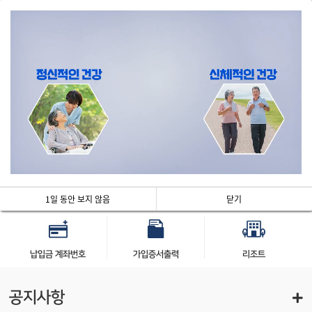
로그인
전체메뉴
5
/
5
가입신청 및
내 은급금 현황
Q&A
가입진행사항 조회
1일 동안 보지 않음
닫기
납입금 계좌번호
가입증서출력
리조트
공지사항